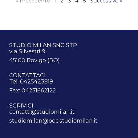
« Precedente
1
2
3
4
5
Successivo »
STUDIO MILAN SNC STP
via Silvestri 9
45100 Rovigo (RO)
CONTATTACI
Tel: 0425423819
Fax: 04251662122
SCRIVICI
contatti@studiomilan.it
studiomilan@pec.studiomilan.it