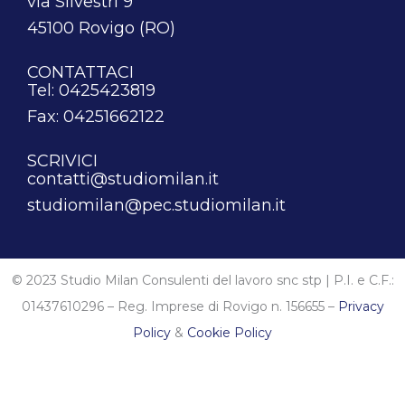
via Silvestri 9
45100 Rovigo (RO)
CONTATTACI
Tel: 0425423819
Fax: 04251662122
SCRIVICI
contatti@studiomilan.it
studiomilan@pec.studiomilan.it
© 2023 Studio Milan Consulenti del lavoro snc stp | P.I. e C.F.:
01437610296 – Reg. Imprese di Rovigo n. 156655 –
Privacy
Policy
&
Cookie Policy