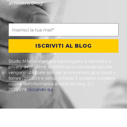
al nostro Blog!
ISCRIVITI AL BLOG
Studio Milan si impegna a proteggere e rispettare la
privacy degli utenti: le informazioni personali raccolte
vengono utilizzate solo per amministrare gli account e
fornire i prodotti e servizi richiesti. È possibile prendere
visione dell’informativa ai sensi del Reg. EU
2016/679
cliccando qui