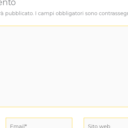
ento
rà pubblicato.
I campi obbligatori sono contrasseg
Email*
Sito