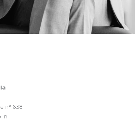
la
ge n° 638
 in