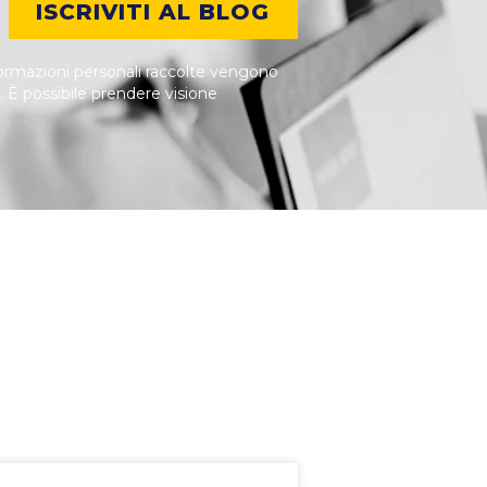
ISCRIVITI AL BLOG
nformazioni personali raccolte vengono
i. È possibile prendere visione