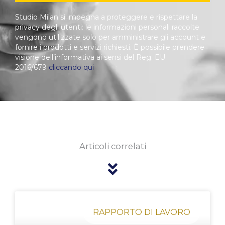
Studio Milan si impegna a proteggere e rispettare la
privacy degli utenti: le informazioni personali raccolte
vengono utilizzate solo per amministrare gli account e
fornire i prodotti e servizi richiesti. È possibile prendere
visione dell’informativa ai sensi del Reg. EU
2016/679
cliccando qui
Articoli correlati
Pagina
Pagina
Pagina
Pagina
Pagina
RAPPORTO DI LAVORO