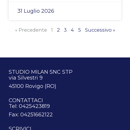
31 Luglio 2026
« Precedente
1
2
3
4
5
Successivo »
STUDIO MILAN SNC STP
via Silvestri 9
45100 Rovigo (RO)
CONTATTACI
Tel: 0425423819
Fax: 04251662122
SCRIVICI