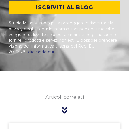
ISCRIVITI AL BLOG
Studio Milan si impegna a proteggere e rispettare la
privacy degli utenti: le informazioni personali raccolte
vengono utilizzate solo per amministrare gli account e
fornire i prodotti e servizi richiesti. È possibile prendere
visione dell’informativa ai sensi del Reg. EU
2016/679
cliccando qui
Articoli correlati
Pagina
Pagina
Pagina
Pagina
Pagina