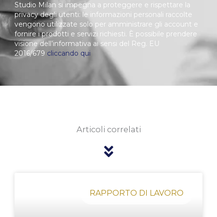
Studio Milan si impegna a proteggere e rispettare la
privacy degli utenti: le informazioni personali raccolte
vengono utilizzate solo per amministrare gli account e
fornire i prodotti e servizi richiesti. È possibile prendere
visione dell’informativa ai sensi del Reg. EU
2016/679
cliccando qui
Articoli correlati
Pagina
Pagina
Pagina
Pagina
Pagina
RAPPORTO DI LAVORO