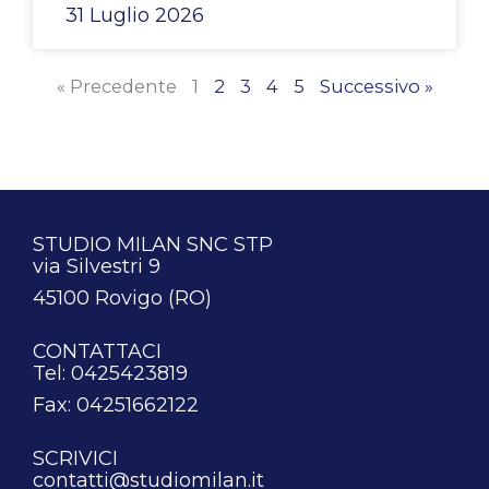
31 Luglio 2026
« Precedente
1
2
3
4
5
Successivo »
STUDIO MILAN SNC STP
via Silvestri 9
45100 Rovigo (RO)
CONTATTACI
Tel: 0425423819
Fax: 04251662122
SCRIVICI
contatti@studiomilan.it