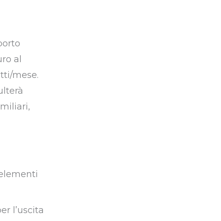
porto
ro al
tti/mese.
ulterà
miliari,
i elementi
per l’uscita