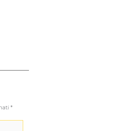
nati
*