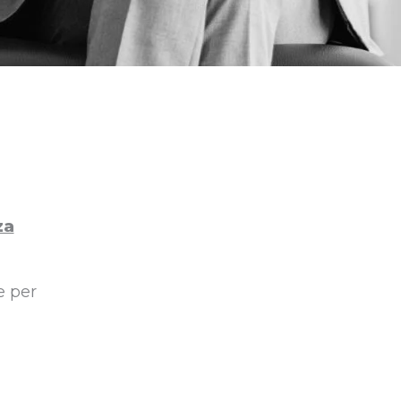
za
e per