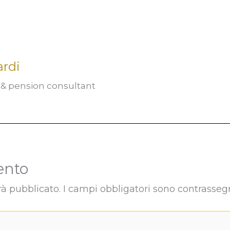
ardi
t & pension consultant
ento
rà pubblicato.
I campi obbligatori sono contrasseg