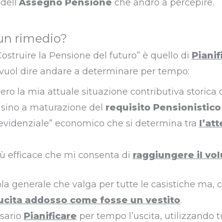
dell’
Assegno Pensione
che andrò a percepire.
un rimedio?
Costruire la Pensione del futuro” è quello di
Pianif
 vuol dire andare a determinare per tempo:
ro la mia attuale situazione contributiva storica o
o sino a maturazione del
requisito Pensionistico
revidenziale” economico che si determina tra
l’att
iù efficace che mi consenta di
raggiungere il vol
la generale che valga per tutte le casistiche ma,
ucita addosso come fosse un vestito
.
ssario
Pianificare
per tempo l’uscita, utilizzando tu