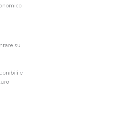
economico
ntare su
ponibili e
turo