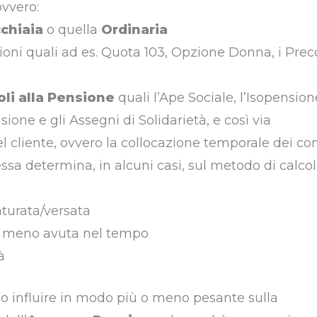
ovvero:
chiaia
o quella
Ordinaria
pzioni quali ad es. Quota 103, Opzione Donna, i Preco
oli alla Pensione
quali l’Ape Sociale, l’Isopensione
sione e gli Assegni di Solidarietà, e così via
el cliente, ovvero la collocazione temporale dei con
essa determina, in alcuni casi, sul metodo di calcol
aturata/versata
a o meno avuta nel tempo
à
ono influire in modo più o meno pesante sulla