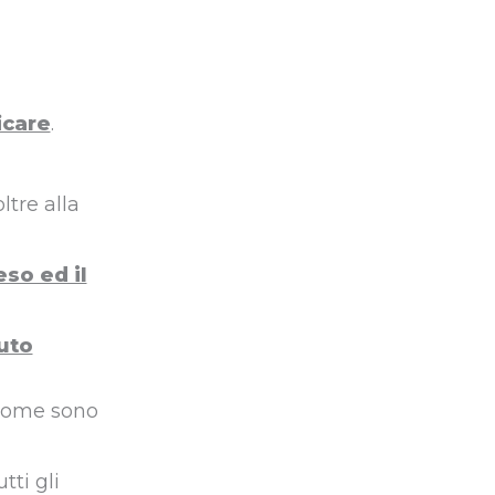
icare
.
ltre alla
eso ed il
uto
 come sono
tti gli