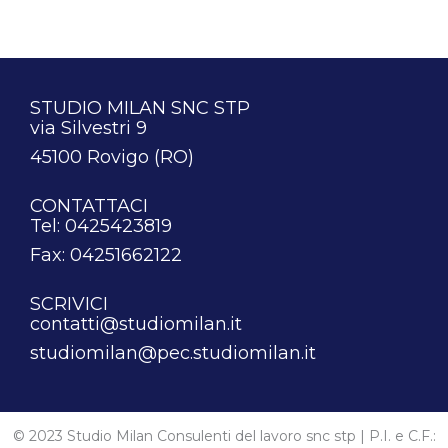
STUDIO MILAN SNC STP
via Silvestri 9
45100 Rovigo (RO)
CONTATTACI
Tel: 0425423819
Fax: 04251662122
SCRIVICI
contatti@studiomilan.it
studiomilan@pec.studiomilan.it
© 2023 Studio Milan Consulenti del lavoro snc stp | P.I. e C.F.: