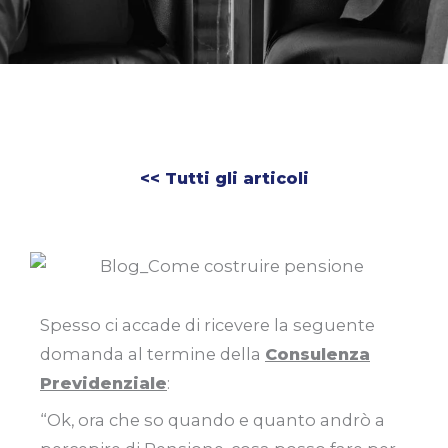
<< Tutti gli articoli
Spesso ci accade di ricevere la seguente
domanda al termine della
Consulenza
Previdenziale
:
“Ok, ora che so quando e quanto andrò a