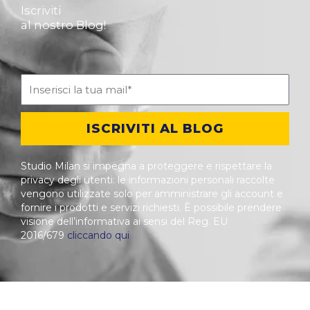
Iscriviti
al nostro Blog!
ISCRIVITI AL BLOG
Studio Milan si impegna a proteggere e rispettare la
privacy degli utenti: le informazioni personali raccolte
vengono utilizzate solo per amministrare gli account e
fornire i prodotti e servizi richiesti. È possibile prendere
visione dell’informativa ai sensi del Reg. EU
2016/679
cliccando qui