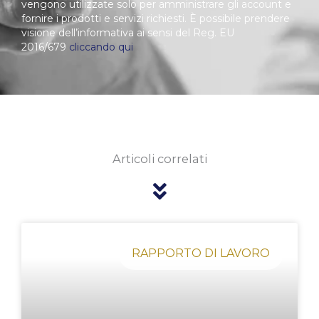
vengono utilizzate solo per amministrare gli account e
fornire i prodotti e servizi richiesti. È possibile prendere
visione dell’informativa ai sensi del Reg. EU
2016/679
cliccando qui
Articoli correlati
Pagina
Pagina
Pagina
Pagina
Pagina
RAPPORTO DI LAVORO