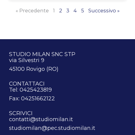
« Precedente
1
2
3
4
5
Successivo »
STUDIO MILAN SNC STP
via Silvestri 9
45100 Rovigo (RO)
CONTATTACI
Tel: 0425423819
Fax: 04251662122
SCRIVICI
contatti@studiomilan.it
studiomilan@pec.studiomilan.it