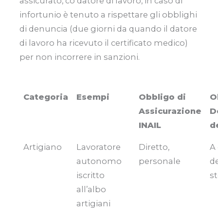
assicurato, co datore di lavoro, in caso di
infortunio è tenuto a rispettare gli obblighi
di denuncia (due giorni da quando il datore
di lavoro ha ricevuto il certificato medico)
per non incorrere in sanzioni.
Categoria
Esempi
Obbligo di
O
Assicurazione
D
INAIL
d
Artigiano
Lavoratore
Diretto,
A 
autonomo
personale
de
iscritto
s
all’albo
artigiani