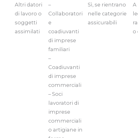
Altri datori
–
Sì, se rientrano
A 
di lavoro o
Collaboratori
nelle categorie
l
soggetti
e
assicurabili
r
assimilati
coadiuvanti
o
di imprese
familiari
–
Coadiuvanti
di imprese
commerciali
– Soci
lavoratori di
imprese
commerciali
o artigiane in