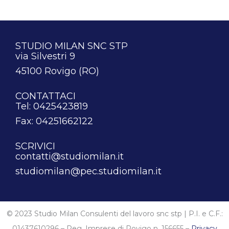
STUDIO MILAN SNC STP
via Silvestri 9
45100 Rovigo (RO)
CONTATTACI
Tel: 0425423819
Fax: 04251662122
SCRIVICI
contatti@studiomilan.it
studiomilan@pec.studiomilan.it
© 2023 Studio Milan Consulenti del lavoro snc stp | P.I. e C.F.:
01437610296 – Reg. Imprese di Rovigo n. 156655 –
Privacy