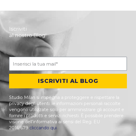
Iscriviti
al nostro Blog!
ISCRIVITI AL BLOG
Studio Milan si impegna a proteggere e rispettare la
privacy degli utenti: le informazioni personali raccolte
vengono utilizzate solo per amministrare gli account e
fornire i prodotti e servizi richiesti. È possibile prendere
visione dell’informativa ai sensi del Reg. EU
2016/679
cliccando qui