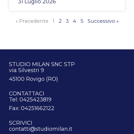
31 Luglio 2026
« Precedente
1
2
3
4
5
Successivo »
STUDIO MILAN SNC STP
via Silvestri 9
45100 Rovigo (RO)
CONTATTACI
Tel: 0425423819
Fax: 04251662122
SCRIVICI
contatti@studiomilan.it