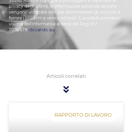
Studio Milan si impegna a proteggere e rispettare la
privacy degli utenti: le informazioni personali raccolte
vengono utilizzate solo per amministrare gli account e
fornire i prodotti e servizi richiesti. È possibile prendere
visione dell’informativa ai sensi del Reg. EU
2016/679
cliccando qui
Articoli correlati
Pagina
Pagina
Pagina
Pagina
Pagina
RAPPORTO DI LAVORO