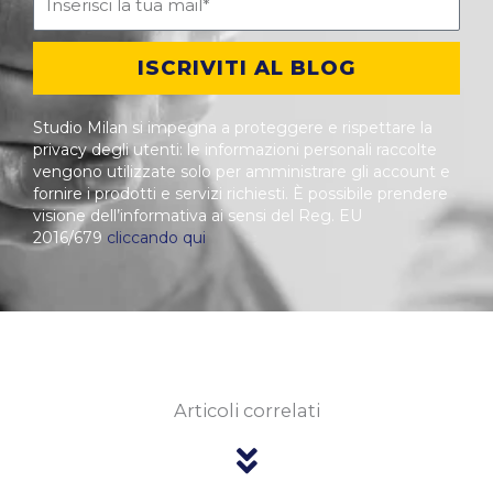
ISCRIVITI AL BLOG
Studio Milan si impegna a proteggere e rispettare la
privacy degli utenti: le informazioni personali raccolte
vengono utilizzate solo per amministrare gli account e
fornire i prodotti e servizi richiesti. È possibile prendere
visione dell’informativa ai sensi del Reg. EU
2016/679
cliccando qui
Articoli correlati