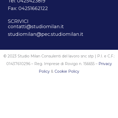
Tel: 0425423819
Fax: 04251662122
SCRIVICI
contatti@studiomilan.it
studiomilan@pec.studiomilan.it
© 2023 Studio Milan Consulenti del lavoro snc stp | P.I. e C.F.:
01437610296 – Reg. Imprese di Rovigo n. 156655 –
Privacy
Policy
&
Cookie Policy