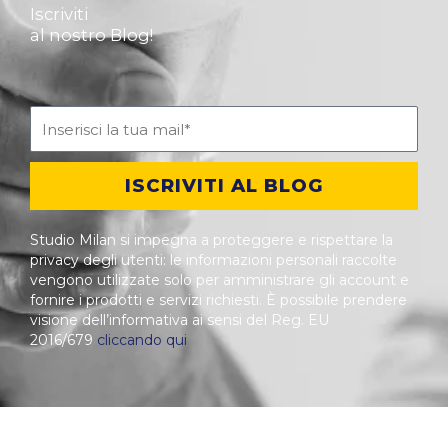
Iscriviti
al nostro Blog!
ISCRIVITI AL BLOG
Studio Milan si impegna a proteggere e rispettare la
privacy degli utenti: le informazioni personali raccolte
vengono utilizzate solo per amministrare gli account e
fornire i prodotti e servizi richiesti. È possibile prendere
visione dell’informativa ai sensi del Reg. EU
2016/679
cliccando qui