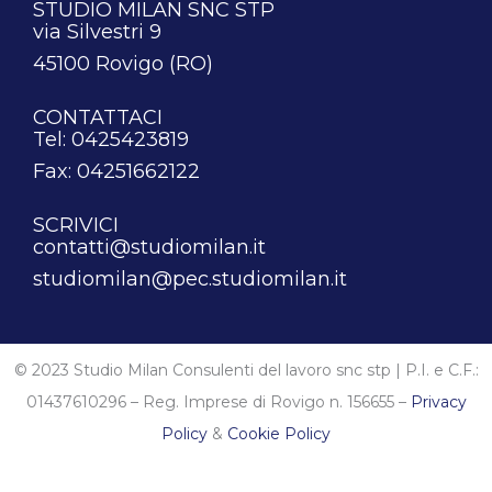
STUDIO MILAN SNC STP
via Silvestri 9
45100 Rovigo (RO)
CONTATTACI
Tel: 0425423819
Fax: 04251662122
SCRIVICI
contatti@studiomilan.it
studiomilan@pec.studiomilan.it
© 2023 Studio Milan Consulenti del lavoro snc stp | P.I. e C.F.:
01437610296 – Reg. Imprese di Rovigo n. 156655 –
Privacy
Policy
&
Cookie Policy