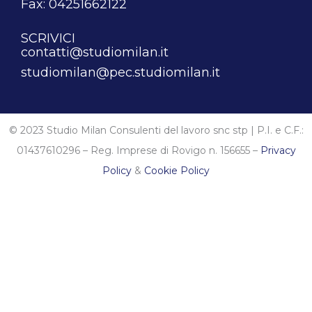
Fax: 04251662122
SCRIVICI
contatti@studiomilan.it
studiomilan@pec.studiomilan.it
© 2023 Studio Milan Consulenti del lavoro snc stp | P.I. e C.F.:
01437610296 – Reg. Imprese di Rovigo n. 156655 –
Privacy
Policy
&
Cookie Policy