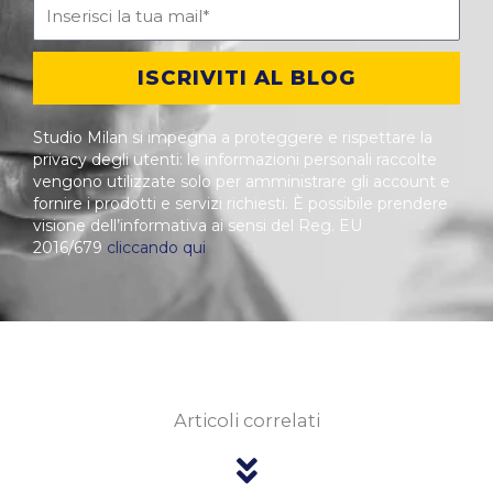
ISCRIVITI AL BLOG
Studio Milan si impegna a proteggere e rispettare la
privacy degli utenti: le informazioni personali raccolte
vengono utilizzate solo per amministrare gli account e
fornire i prodotti e servizi richiesti. È possibile prendere
visione dell’informativa ai sensi del Reg. EU
2016/679
cliccando qui
Articoli correlati