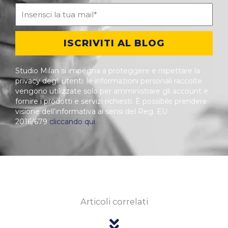
ISCRIVITI AL BLOG
Studio Milan si impegna a proteggere e rispettare la
privacy degli utenti: le informazioni personali raccolte
vengono utilizzate solo per amministrare gli account e
fornire i prodotti e servizi richiesti. È possibile prendere
visione dell’informativa ai sensi del Reg. EU
2016/679
cliccando qui
Articoli correlati