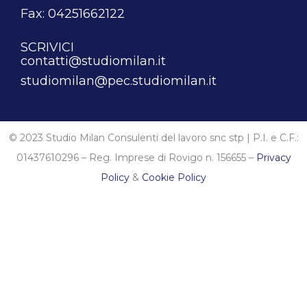
Fax: 04251662122
SCRIVICI
contatti@studiomilan.it
studiomilan@pec.studiomilan.it
© 2023 Studio Milan Consulenti del lavoro snc stp | P.I. e C.F.:
01437610296 – Reg. Imprese di Rovigo n. 156655 –
Privacy
Policy
&
Cookie Policy