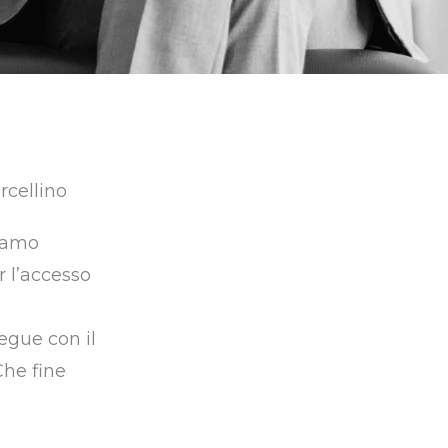
iamo
r l’accesso
egue con il
Che fine