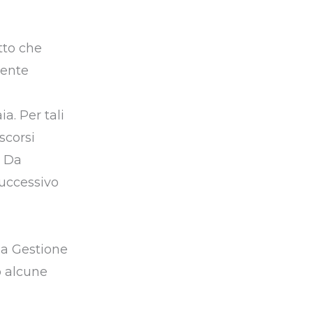
tto che
dente
a. Per tali
scorsi
. Da
successivo
lla Gestione
o alcune