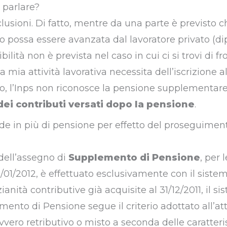
 parlare?
usioni. Di fatto, mentre da una parte è previsto c
vo possa essere avanzata dal lavoratore privato (d
bilità non è prevista nel caso in cui ci si trovi di fr
 la mia attività lavorativa necessita dell’iscrizione a
co, l’Inps non riconosce la pensione supplementare.
dei contributi versati dopo la pensione
.
de in più di pensione per effetto del proseguimen
 dell’assegno di
Supplemento di Pensione
, per 
1/01/2012, è effettuato esclusivamente con il siste
anità contributive già acquisite al 31/12/2011, il si
ento di Pensione segue il criterio adottato all’att
vvero retributivo o misto a seconda delle caratteri