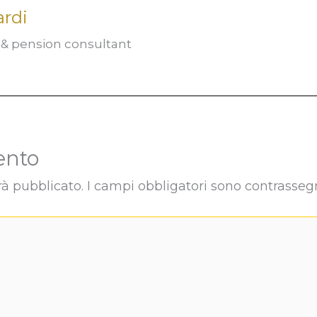
ardi
t & pension consultant
ento
rà pubblicato.
I campi obbligatori sono contrasseg