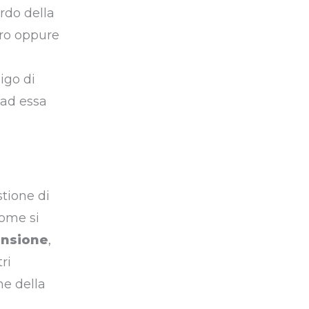
rdo della
oro oppure
igo di
 ad essa
stione di
come si
ensione
,
ri
ne della