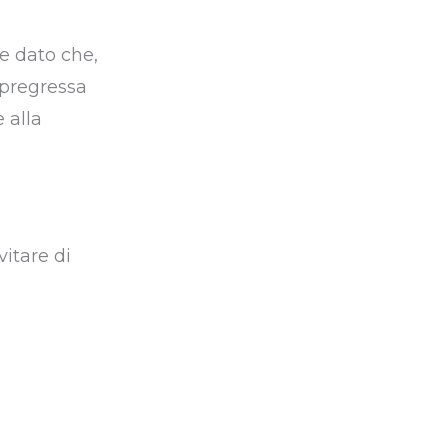
re dato che,
 pregressa
 alla
itare di