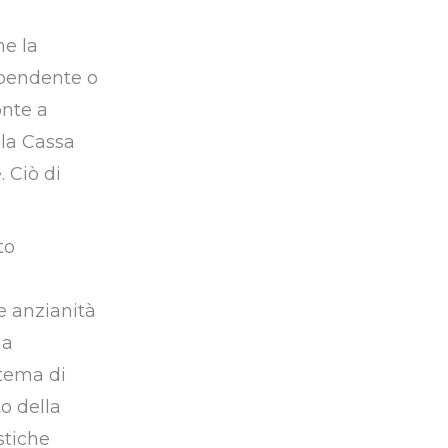
he la
ipendente o
onte a
lla Cassa
 Ciò di
to
le anzianità
ma
stema di
o della
stiche