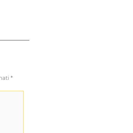
nati
*