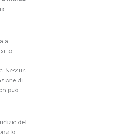
ia
a al
ersino
ca. Nessun
azione di
non può
udizio del
one lo