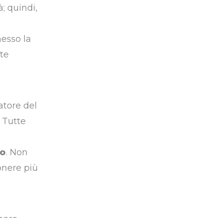
; quindi,
messo la
te
atore del
 Tutte
mo
. Non
onere più