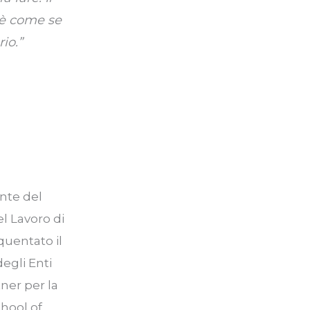
 è come se
io.”
ente del
el Lavoro di
quentato il
egli Enti
ner per la
chool of