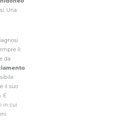
inidoneo
si. Una
iagnosi
empre lì:
re da
ziamento
ibile.
é il suo
. E
 in cui
oni