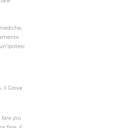
rmare
 mediche,
ocamento.
un’ipotesi
 il Giova
fare più
 fare. Il