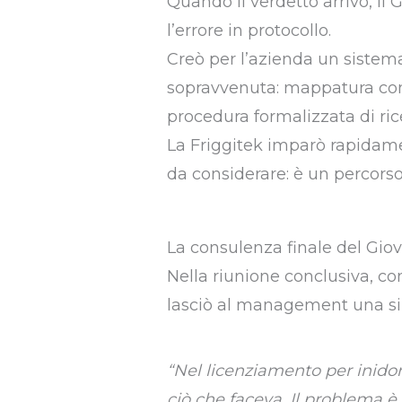
Quando il verdetto arrivò, il
l’errore in protocollo.
Creò per l’azienda un sistema 
sopravvenuta: mappatura comp
procedura formalizzata di rice
La Friggitek imparò rapidamen
da considerare: è un percors
La consulenza finale del Gio
Nella riunione conclusiva, co
lasciò al management una si
“Nel licenziamento per inido
ciò che faceva. Il problema è