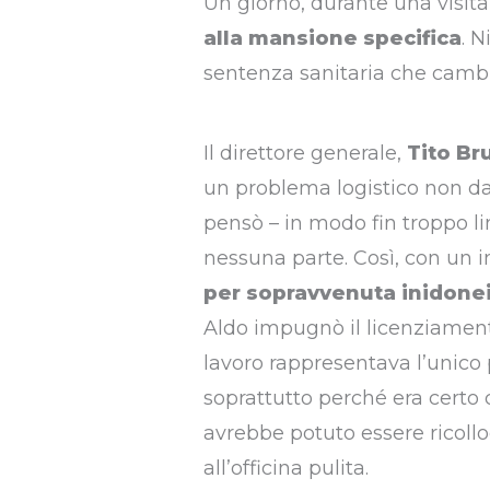
Un giorno, durante una visita
alla mansione specifica
. 
sentenza sanitaria che cambia
Il direttore generale,
Tito Br
un problema logistico non da 
pensò – in modo fin troppo li
nessuna parte. Così, con un 
per sopravvenuta inidoneit
Aldo impugnò il licenziamento
lavoro rappresentava l’unico p
soprattutto perché era certo 
avrebbe potuto essere ricollo
all’officina pulita.