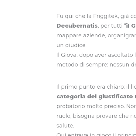
Fu qui che la Friggitek, già 
Decubernatis
, per tutti “
il 
mappare aziende, organigrammi
un giudice.
Il Giova, dopo aver ascoltato l
metodo di sempre: nessun dr
Il primo punto era chiaro: il
categoria del giustificato
probatorio molto preciso. No
ruolo; bisogna provare che 
salute.
Qui entrava in gioco il princi