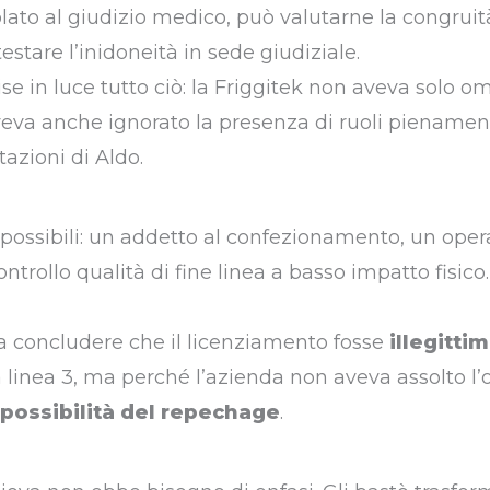
olato al giudizio medico, può valutarne la congruità
stare l’inidoneità in sede giudiziale.
se in luce tutto ciò: la Friggitek non aveva solo o
aveva anche ignorato la presenza di ruoli pienamen
azioni di Aldo.
possibili: un addetto al confezionamento, un oper
rollo qualità di fine linea a basso impatto fisico.
 concludere che il licenziamento fosse
illegitti
 linea 3, ma perché l’azienda non aveva assolto l’
mpossibilità del repechage
.