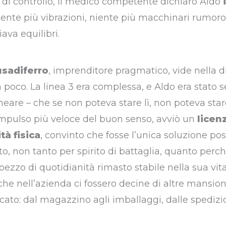
 di controllo, il medico competente dichiarò Aldo
Niente più vibrazioni, niente più macchinari rumoro
va equilibri.
usadiferro
, imprenditore pragmatico, vide nella d
poco. La linea 3 era complessa, e Aldo era stato s
neare – che se non poteva stare lì, non poteva sta
impulso più veloce del buon senso, avviò un
licen
à fisica
, convinto che fosse l’unica soluzione poss
, non tanto per spirito di battaglia, quanto perch
ezzo di quotidianità rimasto stabile nella sua vita
che nell’azienda ci fossero decine di altre mansioni
cato: dal magazzino agli imballaggi, dalle spedizi