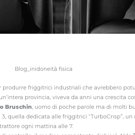
r produrre friggitrici industriali che avrebbero pot
un’intera provincia, viveva da anni una crescita co
o Bruschin
, uomo di poche parole ma di molti bu
a 3, quella dedicata alle friggitrici “TurboCrisp”, un
rattore ogni mattina alle 7.