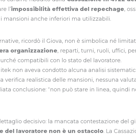
re l’
impossibilità effettiva del repechage
, oss
di mansioni anche inferiori ma utilizzabili.
rnative, ricordò il Giova, non è simbolica né limitat
tera organizzazione
, reparti, turni, ruoli, uffici, p
rché compatibili con lo stato del lavoratore.
ggitek non aveva condotto alcuna analisi sistemati
 verifica realistica delle mansioni, nessuna valut
iata conclusione: “non può stare in linea, quindi 
dettaglio decisivo: la mancata contestazione del gi
e del lavoratore non è un ostacolo
. La Cassazi