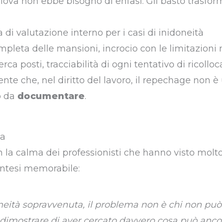
 Giova non ebbe bisogno di enfasi. Gli bastò trasfo
di valutazione interno per i casi di inidoneità
leta delle mansioni, incrocio con le limitazioni
rca posti, tracciabilità di ogni tentativo di ricoll
te che, nel diritto del lavoro, il repechage non è 
o da
documentare
.
va
n la calma dei professionisti che hanno visto molto,
ntesi memorabile:
neità sopravvenuta, il problema non è chi non può 
 dimostrare di aver cercato davvero cosa può ancora