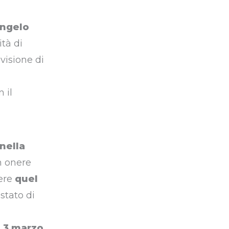
angelo
ità di
visione di
 il
 nella
n onere
gere
quel
stato di
l 3 marzo