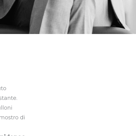
uto
stante.
lloni
 mostro di