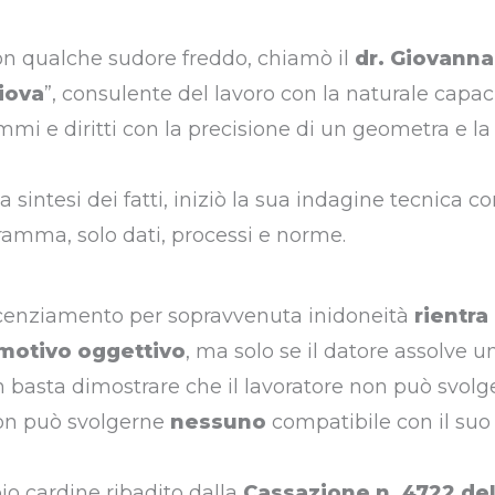
con qualche sudore freddo, chiamò il
dr. Giovann
Giova
”, consulente del lavoro con la naturale capac
 e diritti con la precisione di un geometra e la 
a sintesi dei fatti, iniziò la sua indagine tecnica con
amma, solo dati, processi e norme.
 licenziamento per sopravvenuta inidoneità
rientra
 motivo oggettivo
, ma solo se il datore assolve u
n basta dimostrare che il lavoratore non può svol
non può svolgerne
nessuno
compatibile con il suo 
pio cardine ribadito dalla
Cassazione n. 4722 de