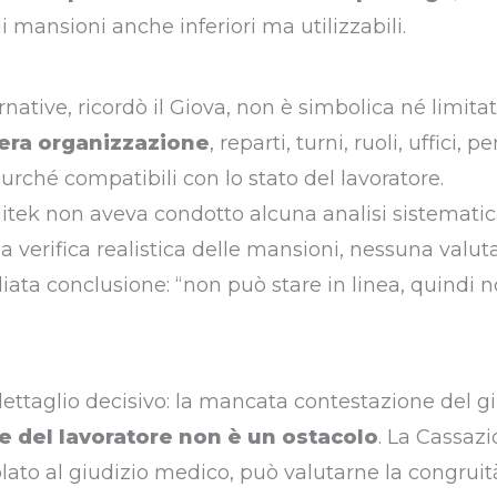
di mansioni anche inferiori ma utilizzabili.
rnative, ricordò il Giova, non è simbolica né limitat
tera organizzazione
, reparti, turni, ruoli, uffici, p
rché compatibili con lo stato del lavoratore.
ggitek non aveva condotto alcuna analisi sistemati
 verifica realistica delle mansioni, nessuna valut
iata conclusione: “non può stare in linea, quindi 
dettaglio decisivo: la mancata contestazione del gi
e del lavoratore non è un ostacolo
. La Cassazi
olato al giudizio medico, può valutarne la congruità