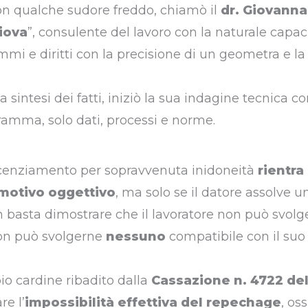
con qualche sudore freddo, chiamò il
dr. Giovann
Giova
”, consulente del lavoro con la naturale capac
 e diritti con la precisione di un geometra e la 
a sintesi dei fatti, iniziò la sua indagine tecnica con
amma, solo dati, processi e norme.
 licenziamento per sopravvenuta inidoneità
rientra
 motivo oggettivo
, ma solo se il datore assolve u
n basta dimostrare che il lavoratore non può svol
non può svolgerne
nessuno
compatibile con il suo 
pio cardine ribadito dalla
Cassazione n. 4722 de
re l’
impossibilità effettiva del repechage
, oss