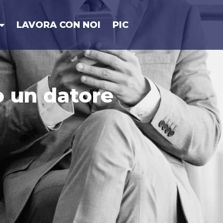
LAVORA CON NOI
PIC
o un datore