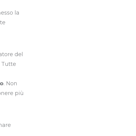
messo la
te
atore del
 Tutte
mo
. Non
onere più
rmare