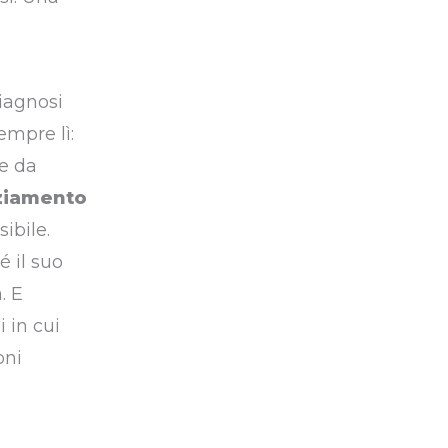
iagnosi
empre lì:
re da
ziamento
ibile.
é il suo
. E
 in cui
oni