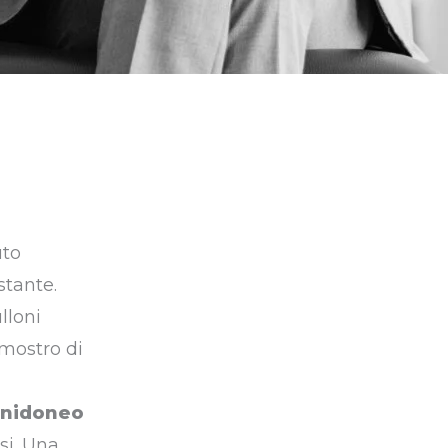
uto
stante.
lloni
 mostro di
inidoneo
si. Una