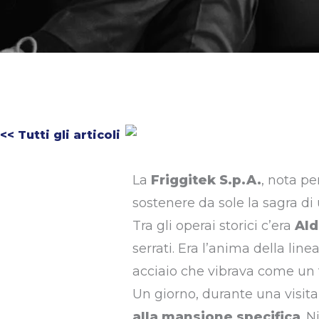
<< Tutti gli articoli
La
Friggitek S.p.A.
, nota pe
sostenere da sole la sagra di 
Tra gli operai storici c’era
Ald
serrati. Era l’anima della line
acciaio che vibrava come un t
Un giorno, durante una visita
alla mansione specifica
. 