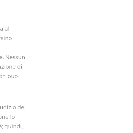
a al
ersino
ca. Nessun
azione di
non può
udizio del
one lo
; quindi,