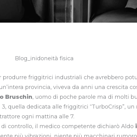
r produrre friggitrici industriali che avrebbero pot
un’intera provincia, viveva da anni una crescita co
o Bruschin
, uomo di poche parole ma di molti bu
a 3, quella dedicata alle friggitrici “TurboCrisp”, un
rattore ogni mattina alle 7.
 di controllo, il medico competente dichiarò Aldo
Niente più vibrazioni, niente più macchinari rumoro