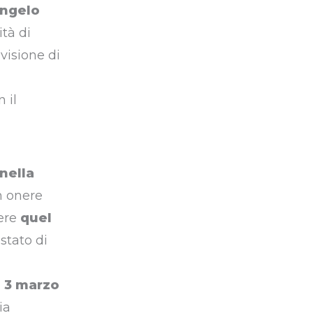
angelo
ità di
visione di
 il
 nella
n onere
gere
quel
stato di
l 3 marzo
ia