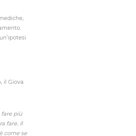
 mediche,
ocamento.
un’ipotesi
 il Giova
fare più
 fare. Il
 è come se