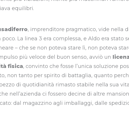
va equilibri.
usadiferro
, imprenditore pragmatico, vide nella d
poco. La linea 3 era complessa, e Aldo era stato s
neare – che se non poteva stare lì, non poteva sta
impulso più veloce del buon senso, avviò un
licen
à fisica
, convinto che fosse l’unica soluzione poss
, non tanto per spirito di battaglia, quanto perch
ezzo di quotidianità rimasto stabile nella sua vita
che nell’azienda ci fossero decine di altre mansioni
cato: dal magazzino agli imballaggi, dalle spedizi