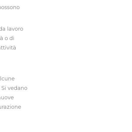
 possono
 da lavoro
à o di
ttività
alcune
. Si vedano
 nuove
urazione