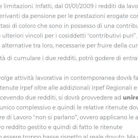
limitazioni. Infatti, dal 01/01/2009 i redditi da lav
derivanti da pensione per le prestazioni erogate co
ttasi di coloro che sono in possesso di una contrib
teriori vincoli per i cosiddetti “contributivi puri”.
alternative tra loro, necessarie per fruire della cu
tà di cumulare i due redditi, potrò godere di entra
olge attività lavorativa in contemporanea dovrà f
ttenute Irpef oltre alle addizionali Irpef Regionali 
icevendo due redditi, si dovrà provvedere ad
unire
ico complessivo e quindi le relative ritenute do
ore di Lavoro “non si parlano”, ovvero applicano le 
o reddito gestito e quindi di fatto le ritenute
ssere troppo basse rispetto al reale dovuto. Ma 