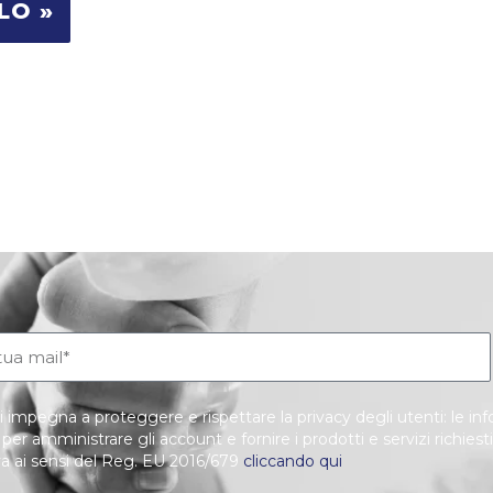
i impegna a proteggere e rispettare la privacy degli utenti: le i
o per amministrare gli account e fornire i prodotti e servizi richiest
va ai sensi del Reg. EU 2016/679
cliccando qui