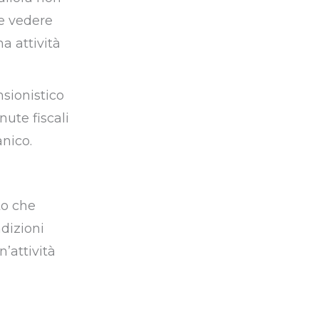
e vedere
a attività
sionistico
nute fiscali
anico.
to che
dizioni
n’attività