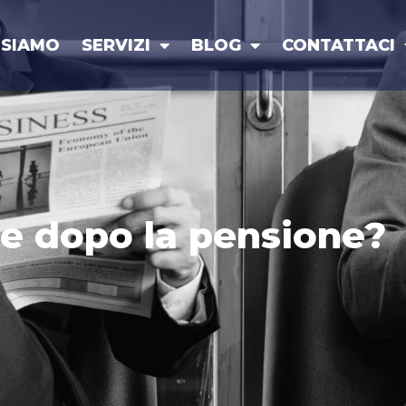
 SIAMO
SERVIZI
BLOG
CONTATTACI
are dopo la pensione?