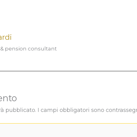
ardi
t & pension consultant
ento
rà pubblicato.
I campi obbligatori sono contrasseg