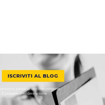
ISCRIVITI AL BLOG
nformazioni personali raccolte vengono
i. È possibile prendere visione