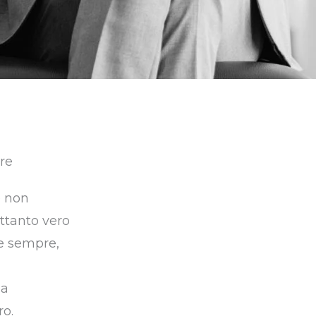
é non
ettanto vero
e sempre,
la
ro.