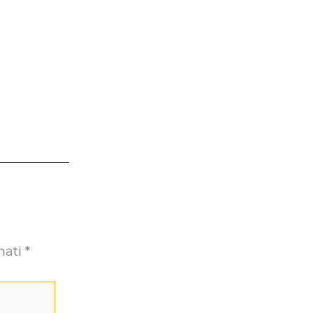
nati
*