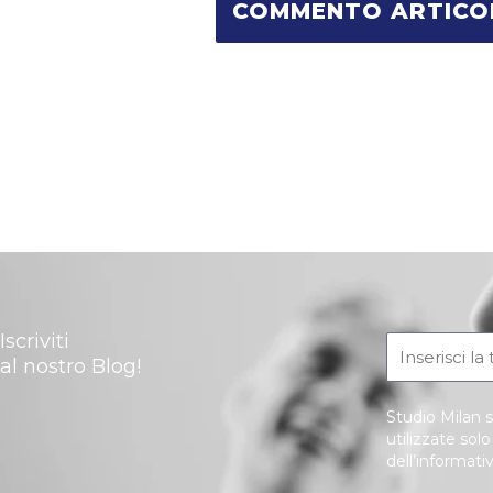
Iscriviti
al nostro Blog!
Studio Milan s
utilizzate sol
dell’informati