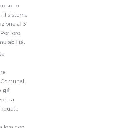
oro sono
n il sistema
uzione al 31
 Per loro
mulabilità.
te
are
e Comunali.
 gli
vute a
aliquote
allora non