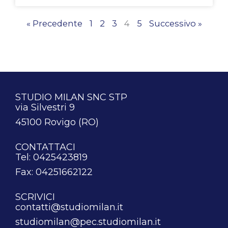
« Precedente
1
2
3
4
5
Successivo »
STUDIO MILAN SNC STP
via Silvestri 9
45100 Rovigo (RO)
CONTATTACI
Tel: 0425423819
Fax: 04251662122
SCRIVICI
contatti@studiomilan.it
studiomilan@pec.studiomilan.it