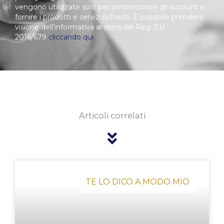
vengono utilizzate solo per amministrare gli account e
fornire i prodotti e servizi richiesti. È possibile prendere
visione dell’informativa ai sensi del Reg. EU
2016/679
cliccando qui
Articoli correlati
Pagina
Pagina
Pagina
Pagina
Pagina
TE LO DICO A MODO MIO