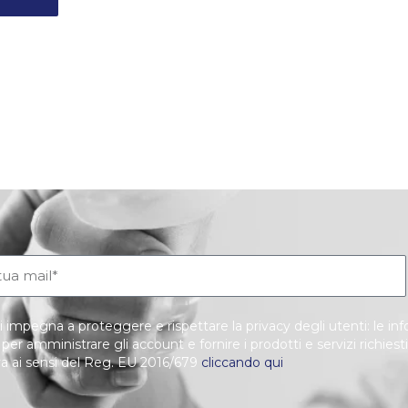
i impegna a proteggere e rispettare la privacy degli utenti: le i
o per amministrare gli account e fornire i prodotti e servizi richiest
va ai sensi del Reg. EU 2016/679
cliccando qui