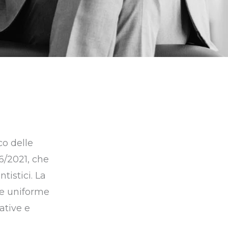
co delle
36/2021, che
tistici. La
le uniforme
ative e