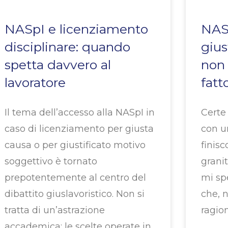
NASpI e licenziamento
NASp
disciplinare: quando
gius
spetta davvero al
non 
lavoratore
fatt
Il tema dell’accesso alla NASpI in
Certe 
caso di licenziamento per giusta
con u
causa o per giustificato motivo
finis
soggettivo è tornato
granit
prepotentemente al centro del
mi spe
dibattito giuslavoristico. Non si
che, n
tratta di un’astrazione
ragio
accademica: le scelte operate in