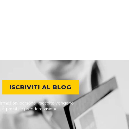
ISCRIVITI AL BLOG
nformazioni personali raccolte vengono
i. È possibile prendere visione