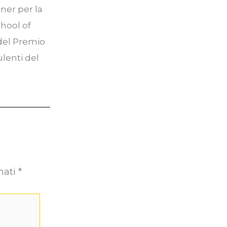
ner per la
chool of
 del Premio
ulenti del
nati
*