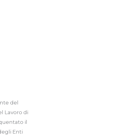
ente del
el Lavoro di
quentato il
egli Enti