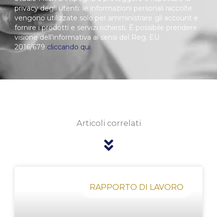
privacy degli utenti: le informazioni personali raccolte
vengono utilizzate solo per amministrare gli account e
fornire i prodotti e servizi richiesti. È possibile prendere
visione dell’informativa ai sensi del Reg. EU
2016/679
cliccando qui
Articoli correlati
Pagina
Pagina
Pagina
Pagina
Pagina
RAPPORTO DI LAVORO