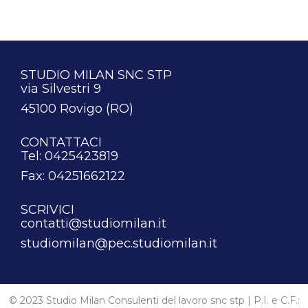
STUDIO MILAN SNC STP
via Silvestri 9
45100 Rovigo (RO)
CONTATTACI
Tel: 0425423819
Fax: 04251662122
SCRIVICI
contatti@studiomilan.it
studiomilan@pec.studiomilan.it
© 2023 Studio Milan Consulenti del lavoro snc stp | P.I. e C.F.: