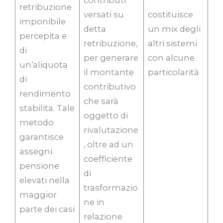
contributi
retribuzione
versati su
costituisce
imponibile
detta
un mix degli
percepita e
retribuzione,
altri sistemi
di
per generare
con alcune
un’aliquota
il montante
particolarità
di
contributivo
rendimento
che sarà
stabilita. Tale
oggetto di
metodo
rivalutazione
garantisce
, oltre ad un
assegni
coefficiente
pensione
di
elevati nella
trasformazio
maggior
ne in
parte dei casi
relazione