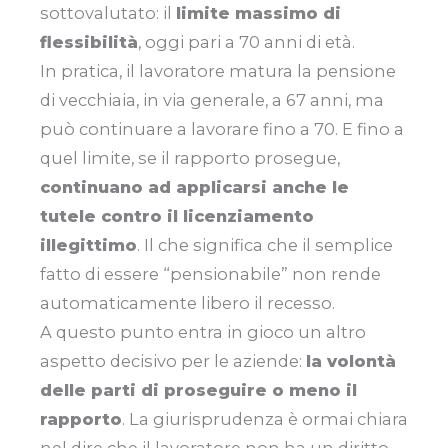
sottovalutato: il
limite massimo di
flessibilità
, oggi pari a 70 anni di età.
In pratica, il lavoratore matura la pensione
di vecchiaia, in via generale, a 67 anni, ma
può continuare a lavorare fino a 70. E fino a
quel limite, se il rapporto prosegue,
continuano ad applicarsi anche le
tutele contro il licenziamento
illegittimo
. Il che significa che il semplice
fatto di essere “pensionabile” non rende
automaticamente libero il recesso.
A questo punto entra in gioco un altro
aspetto decisivo per le aziende:
la volontà
delle parti di proseguire o meno il
rapporto
. La giurisprudenza è ormai chiara
nel dire che il lavoratore non ha un diritto