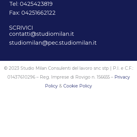
Tel: 0425423819
Fax: 04251662122
SCRIVICI
contatti@studiomilan.it
studiomilan@pec.studiomilan.it
© 2023 Studio Milan Consulenti del lavoro snc stp | P.I. e C.F.:
01437610296 – Reg. Imprese di Rovigo n. 156655 –
Privacy
Policy
&
Cookie Policy