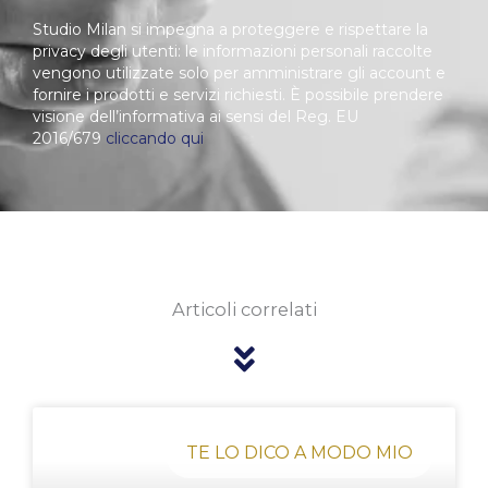
Studio Milan si impegna a proteggere e rispettare la
privacy degli utenti: le informazioni personali raccolte
vengono utilizzate solo per amministrare gli account e
fornire i prodotti e servizi richiesti. È possibile prendere
visione dell’informativa ai sensi del Reg. EU
2016/679
cliccando qui
Articoli correlati
Pagina
Pagina
Pagina
Pagina
Pagina
TE LO DICO A MODO MIO