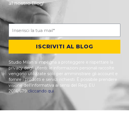
al nostro Blog!
ISCRIVITI AL BLOG
Studio Milan si impegna a proteggere e rispettare la
privacy degli utenti: le informazioni personali raccolte
vengono utilizzate solo per amministrare gli account e
fornire i prodotti e servizi richiesti. È possibile prendere
visione dell’informativa ai sensi del Reg. EU
2016/679
cliccando qui