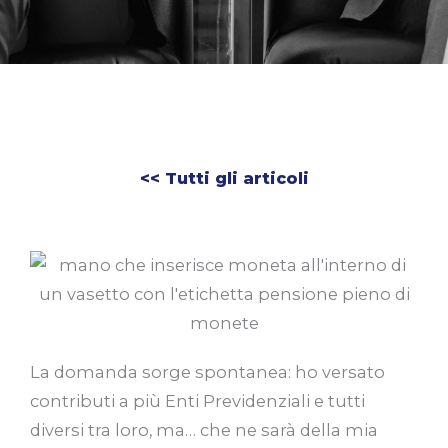
<< Tutti gli articoli
La domanda sorge spontanea: ho versato
contributi a più Enti Previdenziali e tutti
diversi tra loro, ma… che ne sarà della mia