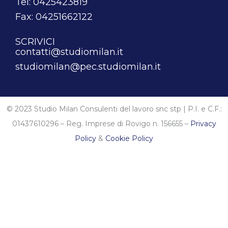
Tel: 0425423819
Fax: 04251662122
SCRIVICI
contatti@studiomilan.it
studiomilan@pec.studiomilan.it
© 2023 Studio Milan Consulenti del lavoro snc stp | P.I. e C.F.:
01437610296 – Reg. Imprese di Rovigo n. 156655 –
Privacy
Policy
&
Cookie Policy