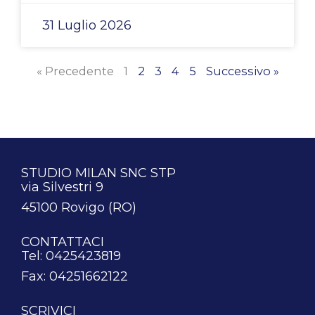
31 Luglio 2026
« Precedente
1
2
3
4
5
Successivo »
STUDIO MILAN SNC STP
via Silvestri 9
45100 Rovigo (RO)
CONTATTACI
Tel: 0425423819
Fax: 04251662122
SCRIVICI