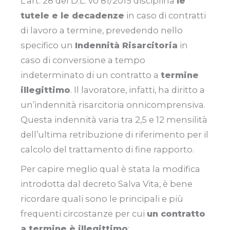
L’art. 28 del D.L. vo 81/2015 disciplina
le
tutele e le decadenze
in caso di contratti
di lavoro a termine, prevedendo nello
specifico un
Indennità Risarcitoria
in
caso di conversione a tempo
indeterminato di un contratto a
termine
illegittimo
. Il lavoratore, infatti, ha diritto a
un’indennità risarcitoria onnicomprensiva.
Questa indennità varia tra 2,5 e 12 mensilità
dell’ultima retribuzione di riferimento per il
calcolo del trattamento di fine rapporto.
Per capire meglio qual è stata la modifica
introdotta dal decreto Salva Vita, è bene
ricordare quali sono le principali e più
frequenti circostanze per cui
un contratto
a termine è illegittimo
: