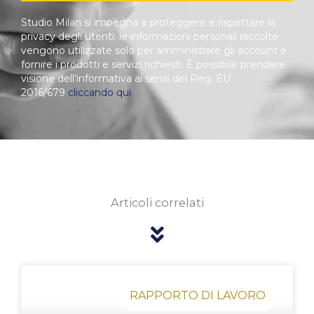
Studio Milan si impegna a proteggere e rispettare la
privacy degli utenti: le informazioni personali raccolte
vengono utilizzate solo per amministrare gli account e
fornire i prodotti e servizi richiesti. È possibile prendere
visione dell’informativa ai sensi del Reg. EU
2016/679
cliccando qui
Articoli correlati
Pagina
Pagina
Pagina
Pagina
Pagina
RAPPORTO DI LAVORO