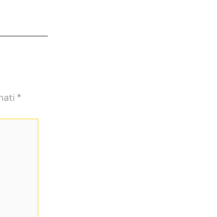
nati
*