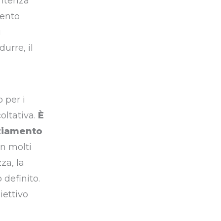
entenza
mento
i
urre, il
 per i
oltativa.
È
nziamento
 In molti
za, la
 definito.
iettivo