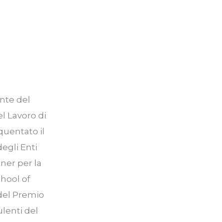
ente del
el Lavoro di
quentato il
egli Enti
ner per la
chool of
 del Premio
ulenti del