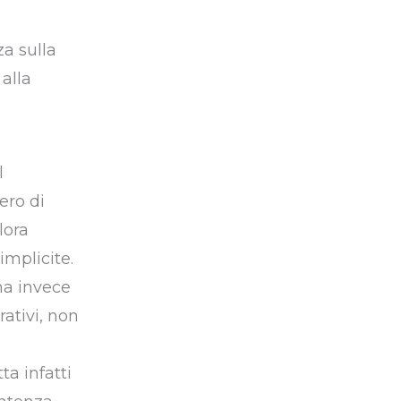
a sulla
alla
l
ero di
lora
implicite.
ha invece
ativi, non
ta infatti