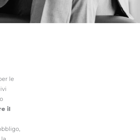
er le
ivi
ro
e il
obbligo,
 la