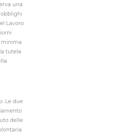
serva una
 obblighi
del Lavoro
iorni
a minima
la tutela
lla
o. Le due
nziamento
tuto delle
olontaria