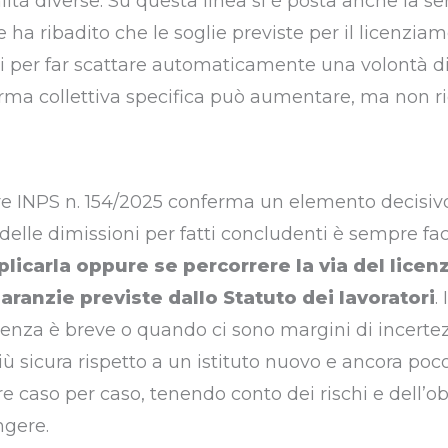
nalità diverse. Su questa linea si è posta anche la s
 ha ribadito che le soglie previste per il licenzia
vi per far scattare automaticamente una volontà d
rma collettiva specifica può aumentare, ma non rid
are INPS n. 154/2025 conferma un elemento decisivo
 delle dimissioni per fatti concludenti è sempre fac
plicarla oppure se percorrere la via del lice
garanzie previste dallo Statuto dei lavoratori
.
senza è breve o quando ci sono margini di incertez
più sicura rispetto a un istituto nuovo e ancora poco
e caso per caso, tenendo conto dei rischi e dell’ob
ngere.