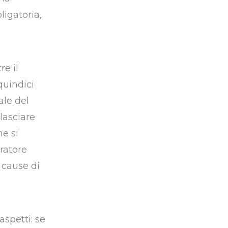
ligatoria,
re il
quindici
ale del
lasciare
he si
oratore
 cause di
aspetti: se