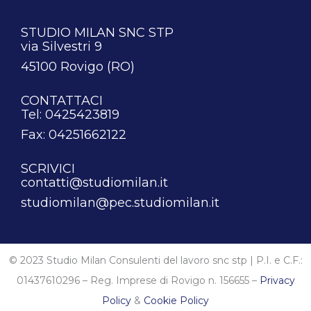
STUDIO MILAN SNC STP
via Silvestri 9
45100 Rovigo (RO)
CONTATTACI
Tel: 0425423819
Fax: 04251662122
SCRIVICI
contatti@studiomilan.it
studiomilan@pec.studiomilan.it
© 2023 Studio Milan Consulenti del lavoro snc stp | P.I. e C.F.:
01437610296 – Reg. Imprese di Rovigo n. 156655 –
Privacy
Policy
&
Cookie Policy