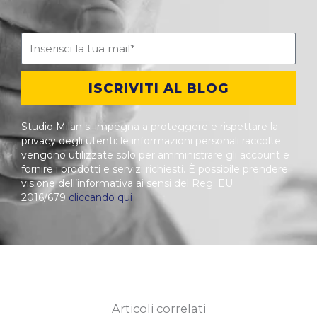
ISCRIVITI AL BLOG
Studio Milan si impegna a proteggere e rispettare la
privacy degli utenti: le informazioni personali raccolte
vengono utilizzate solo per amministrare gli account e
fornire i prodotti e servizi richiesti. È possibile prendere
visione dell’informativa ai sensi del Reg. EU
2016/679
cliccando qui
Articoli correlati