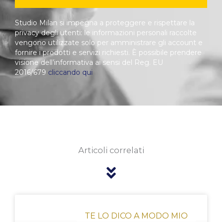
Studio Milan si impegna a proteggere e rispettare la
privacy degli utenti: le informazioni personali raccolte
vengono utilizzate solo per amministrare gli account e
fornire i prodotti e servizi richiesti. È possibile prendere
visione dell’informativa ai sensi del Reg. EU
2016/679
cliccando qui
Articoli correlati
Pagina
Pagina
Pagina
Pagina
Pagina
TE LO DICO A MODO MIO