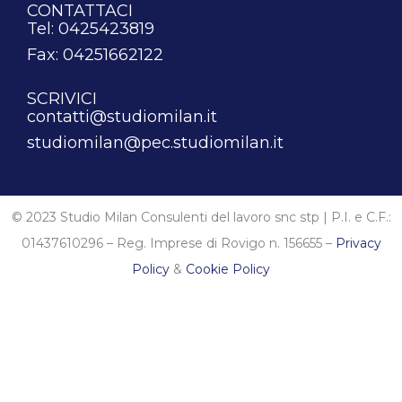
CONTATTACI
Tel: 0425423819
Fax: 04251662122
SCRIVICI
contatti@studiomilan.it
studiomilan@pec.studiomilan.it
© 2023 Studio Milan Consulenti del lavoro snc stp | P.I. e C.F.:
01437610296 – Reg. Imprese di Rovigo n. 156655 –
Privacy
Policy
&
Cookie Policy