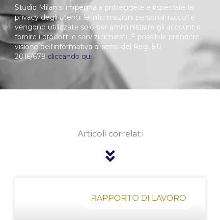
Studio Milan si impegna a proteggere e rispettare la
privacy degli utenti: le informazioni personali raccolte
vengono utilizzate solo per amministrare gli account e
fornire i prodotti e servizi richiesti. È possibile prendere
visione dell’informativa ai sensi del Reg. EU
2016/679
cliccando qui
Articoli correlati
Pagina
Pagina
Pagina
Pagina
Pagina
RAPPORTO DI LAVORO