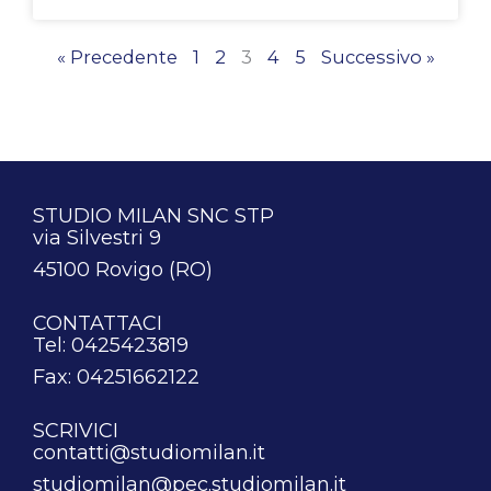
« Precedente
1
2
3
4
5
Successivo »
STUDIO MILAN SNC STP
via Silvestri 9
45100 Rovigo (RO)
CONTATTACI
Tel: 0425423819
Fax: 04251662122
SCRIVICI
contatti@studiomilan.it
studiomilan@pec.studiomilan.it