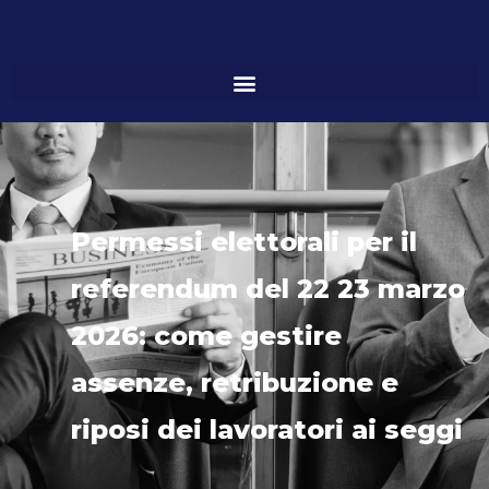
Vai
al
contenuto
Permessi elettorali per il
referendum del 22 23 marzo
2026: come gestire
assenze, retribuzione e
riposi dei lavoratori ai seggi