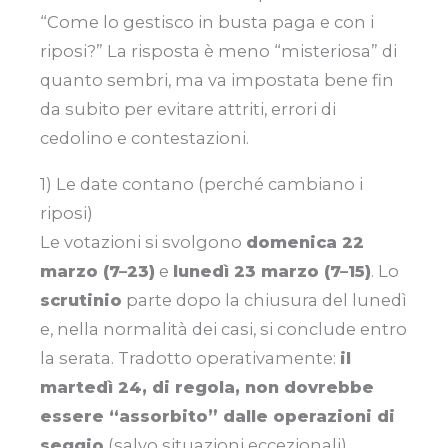
“Come lo gestisco in busta paga e con i
riposi?” La risposta è meno “misteriosa” di
quanto sembri, ma va impostata bene fin
da subito per evitare attriti, errori di
cedolino e contestazioni.
1) Le date contano (perché cambiano i
riposi)
Le votazioni si svolgono
domenica 22
marzo (7–23)
e
lunedì 23 marzo (7–15)
. Lo
scrutinio
parte dopo la chiusura del lunedì
e, nella normalità dei casi, si conclude entro
la serata. Tradotto operativamente:
il
martedì 24, di regola, non dovrebbe
essere “assorbito” dalle operazioni di
seggio
(salvo situazioni eccezionali).