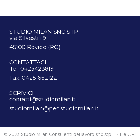
STUDIO MILAN SNC STP
via Silvestri 9
45100 Rovigo (RO)
CONTATTACI
Tel: 0425423819
Fax: 04251662122
SCRIVICI
contatti@studiomilan.it
studiomilan@pec.studiomilan.it
© 2023 Studio Milan Consulenti del lavoro snc stp | P.I. e C.F.: