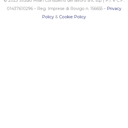
© 2023 Studio Milan Consulenti del lavoro snc stp | P.I. e C.F.:
01437610296 – Reg. Imprese di Rovigo n. 156655 –
Privacy
Policy
&
Cookie Policy