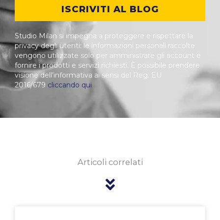
ISCRIVITI AL BLOG
Studio Milan si impegna a proteggere e rispettare la
privacy degli utenti: le informazioni personali raccolte
vengono utilizzate solo per amministrare gli account e
fornire i prodotti e servizi richiesti. È possibile prendere
visione dell’informativa ai sensi del Reg. EU
2016/679
cliccando qui
Articoli correlati
Pagina
Pagina
Pagina
Pagina
Pagina