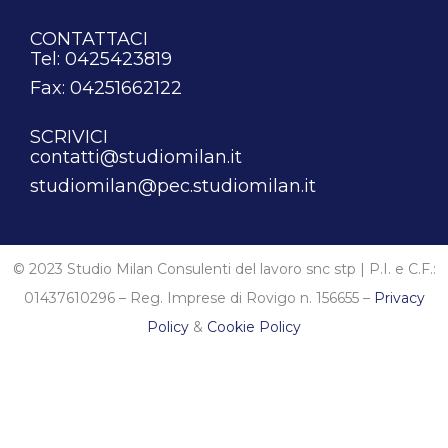
CONTATTACI
Tel: 0425423819
Fax: 04251662122
SCRIVICI
contatti@studiomilan.it
studiomilan@pec.studiomilan.it
© 2023 Studio Milan Consulenti del lavoro snc stp | P.I. e C.F.:
01437610296 – Reg. Imprese di Rovigo n. 156655 –
Privacy
Policy
&
Cookie Policy