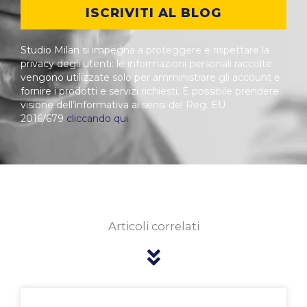
ISCRIVITI AL BLOG
Studio Milan si impegna a proteggere e rispettare la
privacy degli utenti: le informazioni personali raccolte
vengono utilizzate solo per amministrare gli account e
fornire i prodotti e servizi richiesti. È possibile prendere
visione dell’informativa ai sensi del Reg. EU
2016/679
cliccando qui
Articoli correlati
Pagina
Pagina
Pagina
Pagina
Pagina