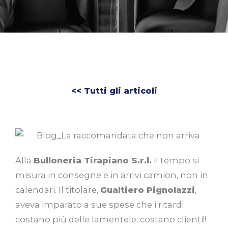
<< Tutti gli articoli
Alla
Bulloneria Tirapiano S.r.l.
il tempo si
misura in consegne e in arrivi camion, non in
calendari. Il titolare,
Gualtiero Pignolazzi
,
aveva imparato a sue spese che i ritardi
costano più delle lamentele: costano clienti!!