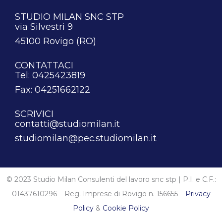
STUDIO MILAN SNC STP
via Silvestri 9
45100 Rovigo (RO)
CONTATTACI
Tel: 0425423819
Fax: 04251662122
SCRIVICI
contatti@studiomilan.it
studiomilan@pec.studiomilan.it
© 2023 Studio Milan Consulenti del lavoro snc stp | P.I. e C.F.:
01437610296 – Reg. Imprese di Rovigo n. 156655 –
Privacy
Policy
&
Cookie Policy