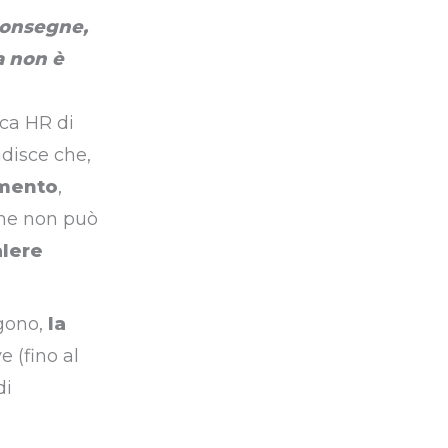
 consegne,
a non è
eca HR di
adisce che,
imento
,
one non può
lere
lgono,
la
e (fino al
di