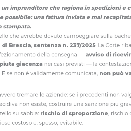
 a un imprenditore che ragiona in spedizioni e
e possibile: una fattura inviata e mai recapitat
a stampata.
 quello che avrebbe dovuto campeggiare sulla bach
 di Brescia
,
sentenza n. 237/2025
. La Corte rib
erfezionamento della consegna —
avviso di ricev
piuta giacenza
nei casi previsti — la contestazi
. E se non è validamente comunicata,
non può va
 davvero tremare le aziende: se i precedenti non va
 recidiva non esiste, costruire una sanzione più grav
tello su sabbia:
rischio di sproporzione
, rischio 
zioso costoso e, spesso, evitabile.