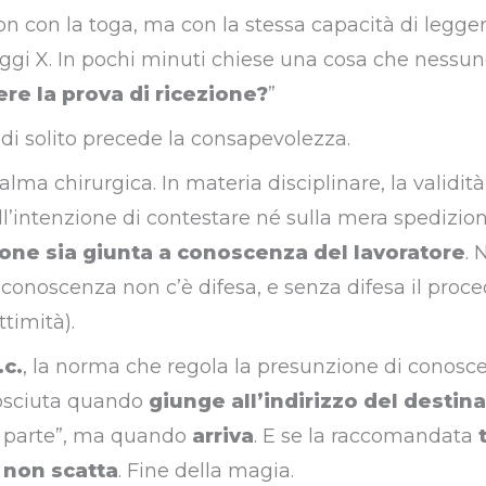
on con la toga, ma con la stessa capacità di legger
gi X. In pochi minuti chiese una cosa che nessu
ere la prova di ricezione?
”
 di solito precede la consapevolezza.
calma chirurgica. In materia disciplinare, la validità
’intenzione di contestare né sulla mera spedizion
ione sia giunta a conoscenza del lavoratore
. 
onoscenza non c’è difesa, e senza difesa il proc
ttimità).
.c.
, la norma che regola la presunzione di conosc
nosciuta quando
giunge all’indirizzo del destina
o parte”, ma quando
arriva
. E se la raccomandata
e
non scatta
. Fine della magia.