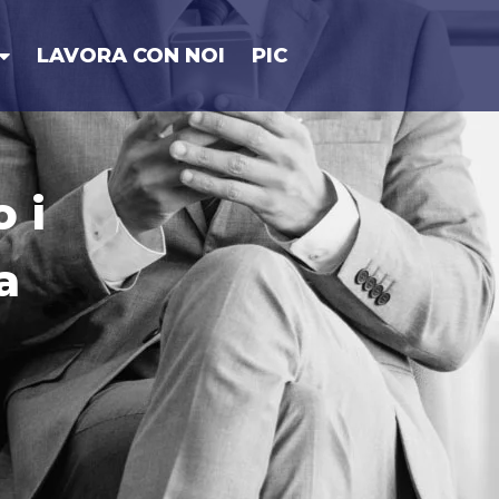
LAVORA CON NOI
PIC
 i
a