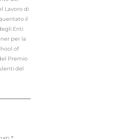
el Lavoro di
quentato il
egli Enti
ner per la
chool of
 del Premio
ulenti del
nati
*