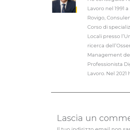
Lavoro nel 1991 a 
Rovigo, Consulent
Corso di speciali
Locali presso l’U
ricerca dell’Osse
Management del P
Professionista Di
Lavoro. Nel 2021
Lascia un comm
Il tuo indirizzo email non sa