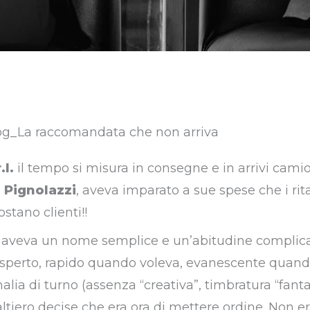
.l.
il tempo si misura in consegne e in arrivi camio
 Pignolazzi
, aveva imparato a sue spese che i rit
stano clienti!!
, aveva un nome semplice e un’abitudine complic
esperto, rapido quando voleva, evanescente quan
ia di turno (assenza “creativa”, timbratura “fanta
ltiero decise che era ora di mettere ordine. Non er