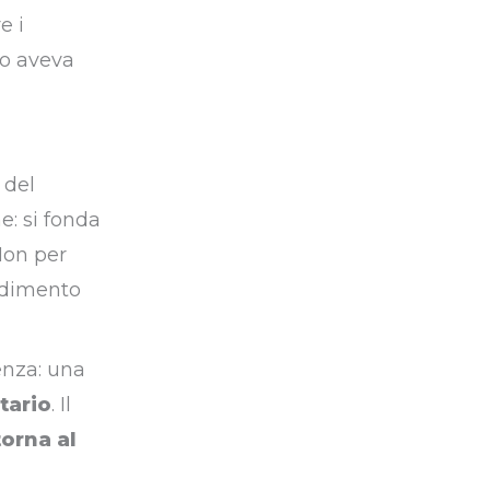
e i
no aveva
 del
e: si fonda
Non per
edimento
enza: una
tario
. Il
torna al