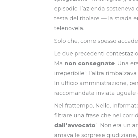
episodio: l’azienda sosteneva d
testa del titolare — la strada e
telenovela.
Solo che, come spesso accade, 
Le due precedenti contestazio
Ma
non consegnate
. Una er
irreperibile”; l’altra rimbalza
In ufficio amministrazione, pe
raccomandata inviata uguale c
Nel frattempo, Nello, informato 
filtrare una frase che nei corri
dall’avvocato
”. Non era un a
amava le sorprese giudiziarie,