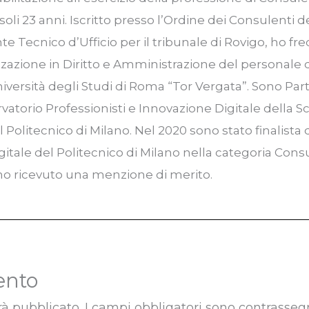
soli 23 anni. Iscritto presso l’Ordine dei Consulenti d
e Tecnico d’Ufficio per il tribunale di Rovigo, ho fre
zzazione in Diritto e Amministrazione del personale d
niversità degli Studi di Roma “Tor Vergata”. Sono Part
rvatorio Professionisti e Innovazione Digitale della S
olitecnico di Milano. Nel 2020 sono stato finalista
gitale del Politecnico di Milano nella categoria Cons
 ho ricevuto una menzione di merito.
ento
rà pubblicato.
I campi obbligatori sono contrasseg