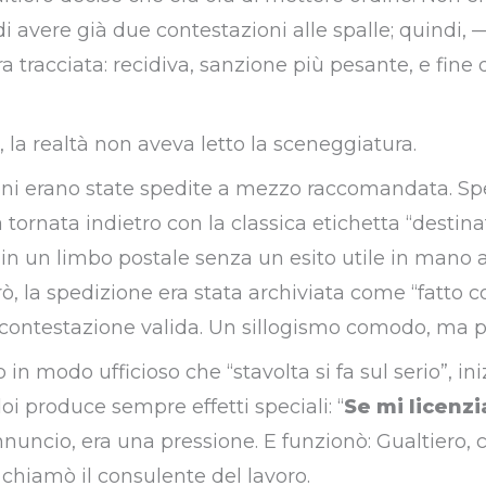
i avere già due contestazioni alle spalle; quindi, 
ra tracciata: recidiva, sanzione più pesante, e fine 
la realtà non aveva letto la sceneggiatura.
ni erano state spedite a mezzo raccomandata. Sped
a tornata indietro con la classica etichetta “destina
va in un limbo postale senza un esito utile in mano a
rò, la spedizione era stata archiviata come “fatto 
ontestazione valida. Un sillogismo comodo, ma pe
in modo ufficioso che “stavolta si fa sul serio”, iniz
doi produce sempre effetti speciali: “
Se mi licenz
nnuncio, era una pressione. E funzionò: Gualtiero,
 chiamò il consulente del lavoro.