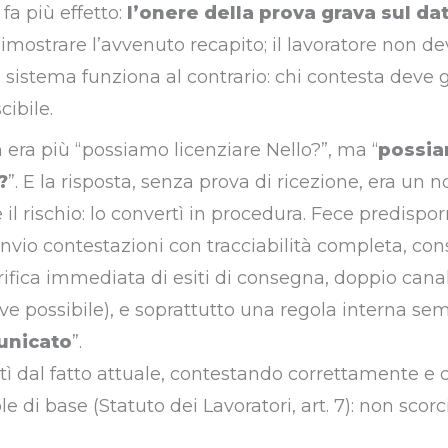
fa più effetto:
l’onere della prova grava sul da
dimostrare l’avvenuto recapito; il lavoratore non d
l sistema funziona al contrario: chi contesta deve 
ibile.
era più “possiamo licenziare Nello?”, ma “
possi
?
”. E la risposta, senza prova di ricezione, era un n
 il rischio: lo convertì in procedura. Fece predispo
 invio contestazioni con tracciabilità completa, co
erifica immediata di esiti di consegna, doppio can
 possibile), e soprattutto una regola interna sem
unicato
”.
rtì dal fatto attuale, contestando correttamente e 
e di base (Statuto dei Lavoratori, art. 7): non scor