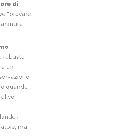
tore di
eve “provare
garantire
amo
o robusto.
rre un
nservazione
ale quando
plice:
dando i
ciatoie, ma