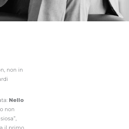
n, non in
ardi
ata:
Nello
do non
siosa”,
a il primo