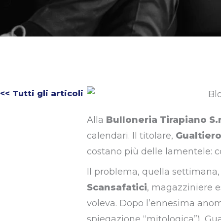
<< Tutti gli articoli
Alla
Bulloneria Tirapiano S.r
calendari. Il titolare,
Gualtiero
costano più delle lamentele: co
Il problema, quella settimana
Scansafatici
, magazziniere 
voleva. Dopo l’ennesima anomal
spiegazione “mitologica”), Gua