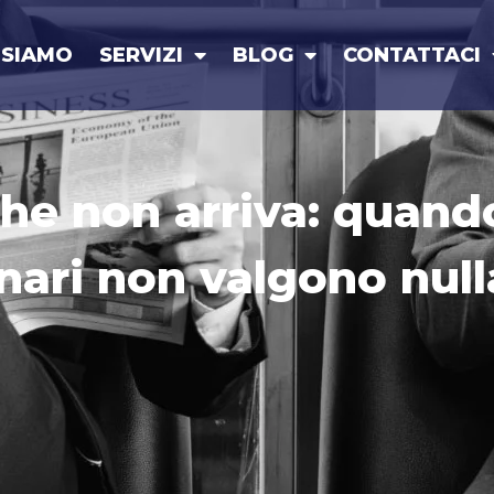
 SIAMO
SERVIZI
BLOG
CONTATTACI
e non arriva: quando
nari non valgono null