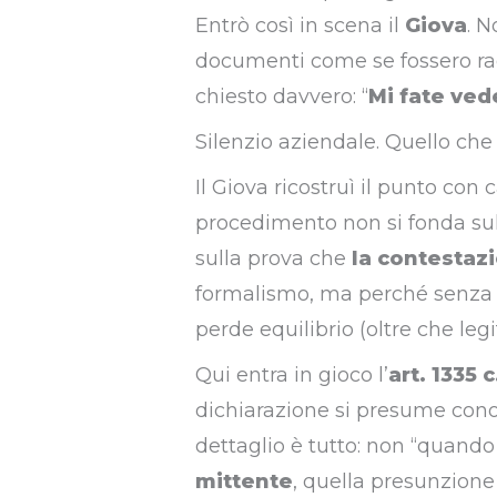
Entrò così in scena il
Giova
. N
documenti come se fossero rag
chiesto davvero: “
Mi fate ved
Silenzio aziendale. Quello che
Il Giova ricostruì il punto con 
procedimento non si fonda sull
sulla prova che
la contestaz
formalismo, ma perché senza c
perde equilibrio (oltre che legi
Qui entra in gioco l’
art. 1335 c
dichiarazione si presume co
dettaglio è tutto: non “quand
mittente
, quella presunzion