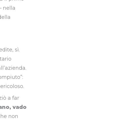
— nella
della
ite, sì.
tario
ll’azienda.
compiuto”:
ricoloso.
iò a far
iano, vado
 che non