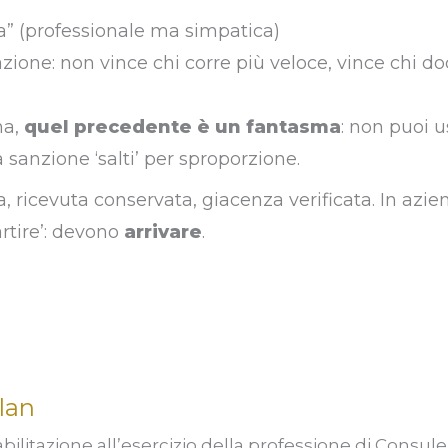
a” (professionale ma simpatica)
’azione: non vince chi corre più veloce, vince chi 
na,
quel precedente è un fantasma
: non puoi u
la sanzione ‘salti’ per sproporzione.
, ricevuta conservata, giacenza verificata. In azien
tire’: devono
arrivare
.
lan
bilitazione all’esercizio della professione di Consul