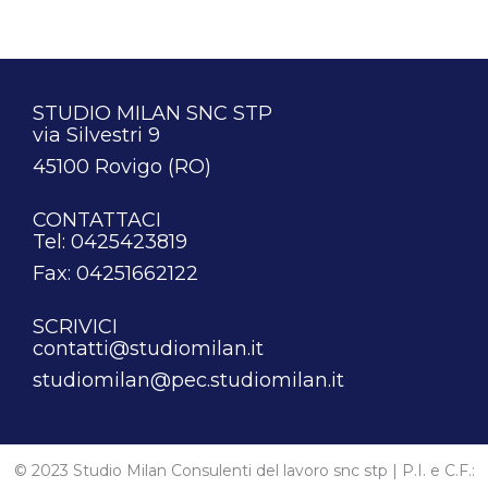
STUDIO MILAN SNC STP
via Silvestri 9
45100 Rovigo (RO)
CONTATTACI
Tel: 0425423819
Fax: 04251662122
SCRIVICI
contatti@studiomilan.it
studiomilan@pec.studiomilan.it
© 2023 Studio Milan Consulenti del lavoro snc stp | P.I. e C.F.: