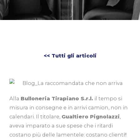
<< Tutti gli articoli
Alla
Bulloneria Tirapiano S.r.l.
il tempo si
misura in consegne e in arrivi camion, non in
calendari. Il titolare,
Gualtiero Pignolazzi
,
aveva imparato a sue spese che i ritardi
costano più delle lamentele: costano clienti!!