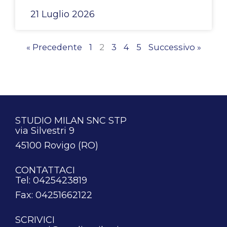
21 Luglio 2026
« Precedente
1
2
3
4
5
Successivo »
STUDIO MILAN SNC STP
via Silvestri 9
45100 Rovigo (RO)
CONTATTACI
Tel: 0425423819
Fax: 04251662122
SCRIVICI