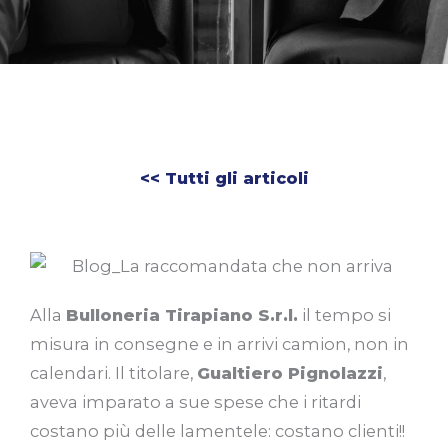
<< Tutti gli articoli
Alla
Bulloneria Tirapiano S.r.l.
il tempo si
misura in consegne e in arrivi camion, non in
calendari. Il titolare,
Gualtiero Pignolazzi
,
aveva imparato a sue spese che i ritardi
costano più delle lamentele: costano clienti!!