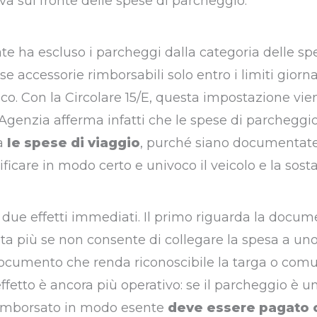
iva sul fronte delle spese di parcheggio.
ate ha escluso i parcheggi dalla categoria delle sp
e accessorie rimborsabili solo entro i limiti giorna
tico. Con la Circolare 15/E, questa impostazione vie
’Agenzia afferma infatti che le spese di parcheggi
ra
le spese di viaggio
, purché siano documentat
tificare in modo certo e univoco il veicolo e la sosta
ue effetti immediati. Il primo riguarda la docum
ta più se non consente di collegare la spesa a uno
 documento che renda riconoscibile la targa o com
effetto è ancora più operativo: se il parcheggio è 
e rimborsato in modo esente
deve essere pagato 