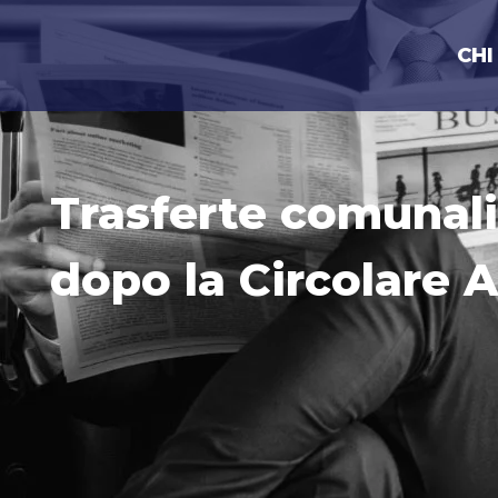
Vai
al
CHI
contenuto
Trasferte comunali
dopo la Circolare A