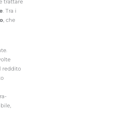
e trattare
e
. Tra i
o
, che
te.
volte
l reddito
to
ra-
bile,