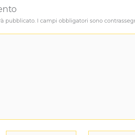
ento
rà pubblicato.
I campi obbligatori sono contrasseg