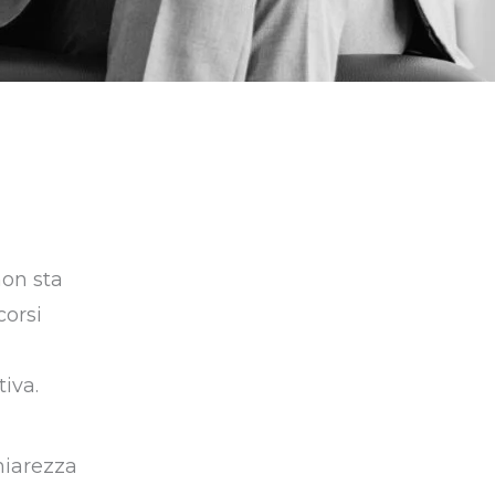
non sta
corsi
iva.
hiarezza