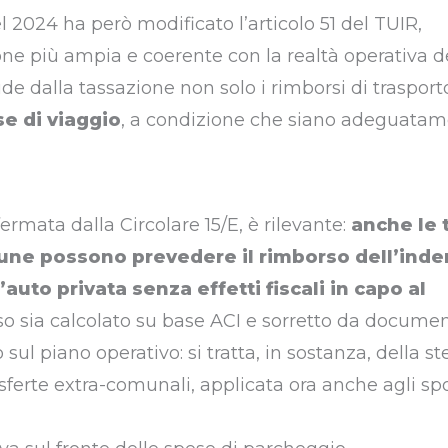
el 2024 ha però modificato l’articolo 51 del TUIR,
e più ampia e coerente con la realtà operativa d
e dalla tassazione non solo i rimborsi di trasport
e di viaggio
, a condizione che siano adeguata
rmata dalla Circolare 15/E, è rilevante:
anche le 
mune possono prevedere il rimborso dell’inde
’auto privata senza effetti fiscali in capo al
rso sia calcolato su base ACI e sorretto da docume
 sul piano operativo: si tratta, in sostanza, della st
rasferte extra-comunali, applicata ora anche agli s