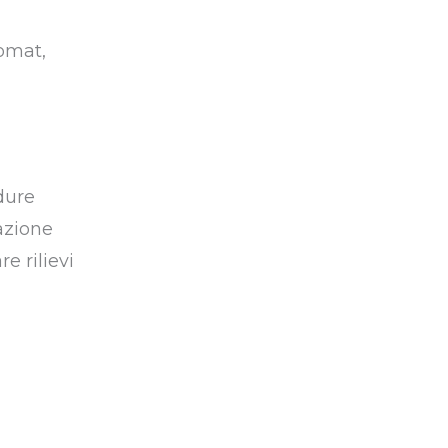
comat,
dure
azione
e rilievi