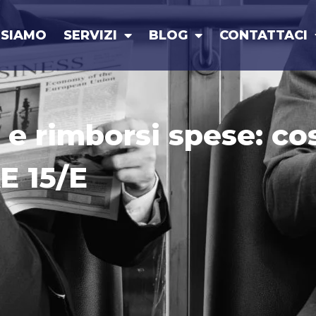
 SIAMO
SERVIZI
BLOG
CONTATTACI
 e rimborsi spese: c
E 15/E