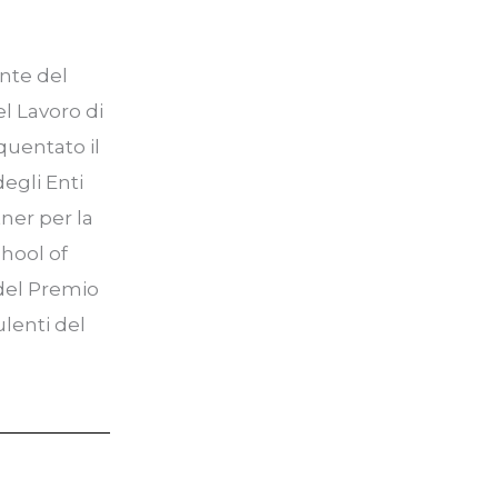
ente del
el Lavoro di
quentato il
egli Enti
ner per la
chool of
 del Premio
ulenti del