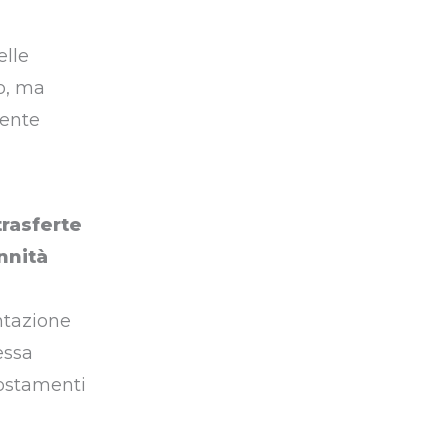
elle
o, ma
mente
trasferte
nnità
ntazione
essa
postamenti