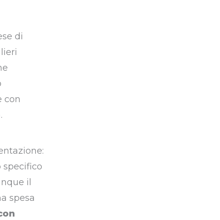
ese di
lieri
ne
o
e con
.
entazione:
 specifico
unque il
una spesa
con