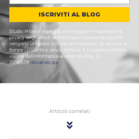
ISCRIVITI AL BLOG
Studio Milan si impegna a proteggere e rispettare la
privacy degli utenti: le informazioni personali raccolte
vengono utilizzate solo per amministrare gli account e
fornire i prodotti e servizi richiesti. È possibile prendere
visione dell’informativa ai sensi del Reg. EU
2016/679
cliccando qui
Articoli correlati